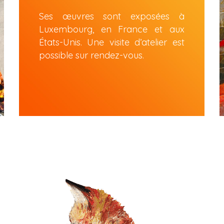
États-Unis. Une visite d’atelier est 
possible sur rendez-vous.