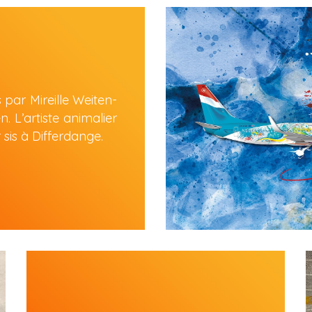
 par Mireille Weiten-
 L’artiste animalier 
 sis à Differdange.
Ses œuvres sont exposées à 
Luxembourg, en France et aux 