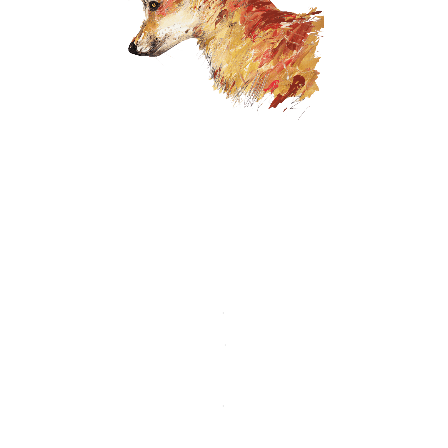
.
.
.
.