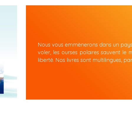
Nous vous emmènerons dans un pays où
voler, les ourses polaires sauvent le 
liberté. Nos livres sont multilingues, pa