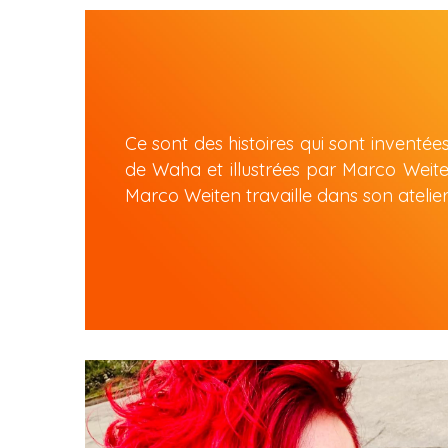
Ce sont des histoires qui sont inventées
de Waha et illustrées par Marco Weiten.
Marco Weiten travaille dans son atelier